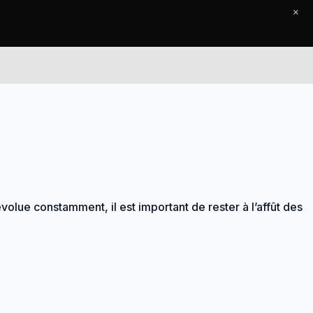
×
Accueil
Le Journal
Contact
olue constamment, il est important de rester à l’affût des
.